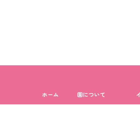
ホーム
園について
職員求人情報（従業員枠で
の入園について）
保育園の一日
アクセス