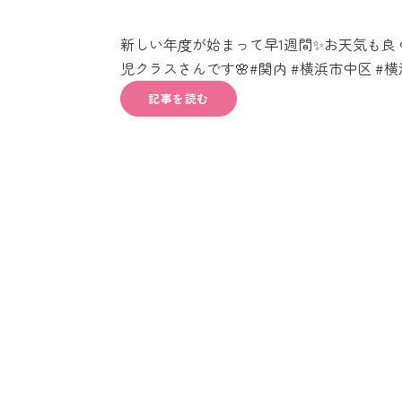
新しい年度が始まって早1週間✨お天気も良
児クラスさんです🌸#関内 #横浜市中区 #横浜 
記事を読む