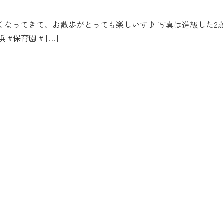
くなってきて、お散歩がとっても楽しいす♪ 写真は進級した2
#保育園 # […]