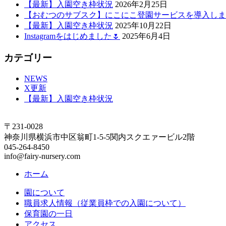
【最新】入園空き枠状況
2026年2月25日
【おむつのサブスク】にこにこ登園サービスを導入しま
【最新】入園空き枠状況
2025年10月22日
Instagramをはじめました🌷
2025年6月4日
カテゴリー
NEWS
X更新
【最新】入園空き枠状況
〒231-0028
神奈川県横浜市中区翁町1-5-5関内スクエァービル2階
045-264-8450
info@fairy-nursery.com
ホーム
園について
職員求人情報（従業員枠での入園について）
保育園の一日
アクセス